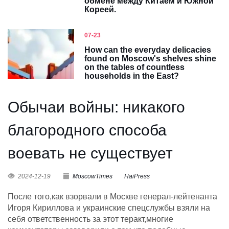
обмене между Китаем и Южной
Кореей.
07-23
How can the everyday delicacies
found on Moscow's shelves shine
on the tables of countless
households in the East?
Обычаи войны: никакого
благородного способа
воевать не существует
2024-12-19
MoscowTimes
HaiPress
После того,как взорвали в Москве генерал-лейтенанта
Игоря Кириллова и украинские спецслужбы взяли на
себя ответственность за этот теракт,многие