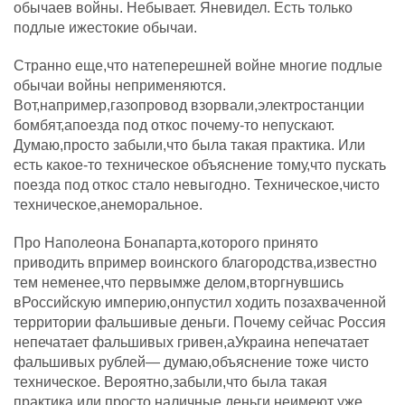
обычаев войны. Небывает. Яневидел. Есть только
подлые ижестокие обычаи.
Странно еще,что натеперешней войне многие подлые
обычаи войны неприменяются.
Вот,например,газопровод взорвали,электростанции
бомбят,апоезда под откос почему-то непускают.
Думаю,просто забыли,что была такая практика. Или
есть какое-то техническое объяснение тому,что пускать
поезда под откос стало невыгодно. Техническое,чисто
техническое,анеморальное.
Про Наполеона Бонапарта,которого принято
приводить впример воинского благородства,известно
тем неменее,что первымже делом,вторгнувшись
вРоссийскую империю,онпустил ходить позахваченной
территории фальшивые деньги. Почему сейчас Россия
непечатает фальшивых гривен,аУкраина непечатает
фальшивых рублей— думаю,объяснение тоже чисто
техническое. Вероятно,забыли,что была такая
практика,или просто наличные деньги неимеют уже