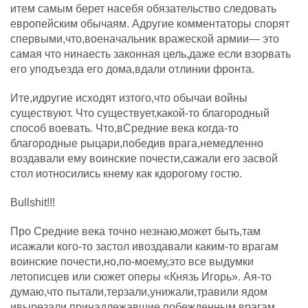
итем самым берет насебя обязательство следовать
европейским обычаям. Адругие комментаторы спорят
спервыми,что,военачальник вражеской армии— это
самая что нинаесть законная цель,даже если взорвать
его уподъезда его дома,вдали отлинии фронта.
Ите,идругие исходят изтого,что обычаи войны
существуют. Что существует,какой-то благородный
способ воевать. Что,вСредние века когда-то
благородные рыцари,победив врага,немедленно
воздавали ему воинские почести,сажали его засвой
стол иотносились кнему как кдорогому гостю.
Bullshit!!!
Про Средние века точно незнаю,может быть,там
исажали кого-то застол ивоздавали каким-то врагам
воинские почести,но,по-моему,это все выдумки
летописцев или сюжет оперы «Князь Игорь». Ая-то
думаю,что пытали,терзали,унижали,травили ядом
ивырезали принадлежавшие побежденным врагам