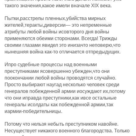
такого значения,какое имели вначале XIX века.
Пытки,расстрелы пленных,убийства мирных
жителей,теракты,диверсии— это непременные
атрибуты любой войны исовторого дня войны
применяются обеими сторонами. Всегда! Трижды
своими глазами явидел это инизачто неповерю,что
нынешняя война как-то отличается отпредыдущих.
Ипро судебные процессы над военными
преступниками ясовершенно убежден,что они
поокончании любой войны проводятся случайно.
Просто выбирают наугад несколько человек среди
генералов побежденной армии иосуждают их,потому
что они иправда преступники,как ивсе остальные
генералы исолдаты как побежденной армии,так
иармии-победительницы.
Потому что нельзя небыть преступником навойне.
Несуществует никакого военного благородства. Только