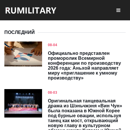
ПОСЛЕДНИЙ
08-04
Официально представлен
проморолик Всемирной
конференции по производству
2026 года: Аньхой направляет
миру «приглашение к умному
производству»
08-03
Оригинальная танцевальная
драма из Шэньчжэня «Вин Чун»
была показана в Южной Корее
под бурные овации, используя
танец как мост, открывающий
новую главу в культурном