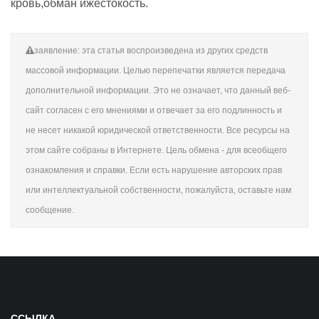
кровь,обман ижестокость.
заявление: эта статья воспроизведена из других средств
массовой информации. Целью перепечатки является передача
дополнительной информации. Это не означает, что данный веб-
сайт согласен с его мнениями и отвечает за его подлинность и
не несет никакой юридической ответственности. Все ресурсы на
этом сайте собраны в Интернете. Цель обмена - для всеобщего
ознакомления и справки. Если есть нарушение авторских прав
или интеллектуальной собственности, пожалуйста, оставьте нам
сообщение.
ССЫЛКА