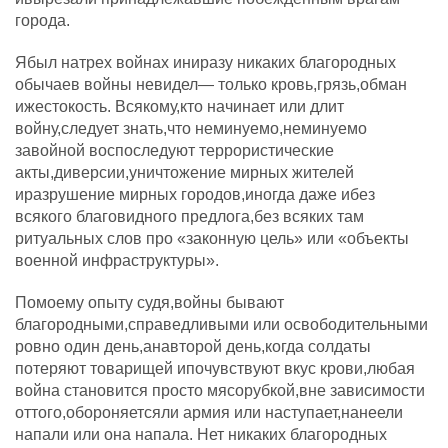
города.
Ябыл натрех войнах иниразу никаких благородных
обычаев войны невидел— только кровь,грязь,обман
ижестокость. Всякому,кто начинает или длит
войну,следует знать,что неминуемо,неминуемо
завойной воспоследуют террористические
акты,диверсии,уничтожение мирных жителей
иразрушение мирных городов,иногда даже ибез
всякого благовидного предлога,без всяких там
ритуальных слов про «законную цель» или «объекты
военной инфраструктуры».
Помоему опыту судя,войны бывают
благородными,справедливыми или освободительными
ровно один день,анавторой день,когда солдаты
потеряют товарищей ипочувствуют вкус крови,любая
война становится просто мясорубкой,вне зависимости
оттого,обороняетсяли армия или наступает,нанеели
напали или она напала. Нет никаких благородных