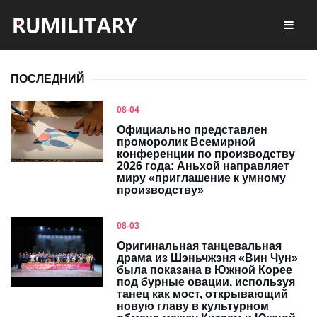
ПОСЛЕДНИЙ
08-04
Официально представлен
проморолик Всемирной
конференции по производству
2026 года: Аньхой направляет
миру «приглашение к умному
производству»
08-03
Оригинальная танцевальная
драма из Шэньчжэня «Вин Чун»
была показана в Южной Корее
под бурные овации, используя
танец как мост, открывающий
новую главу в культурном