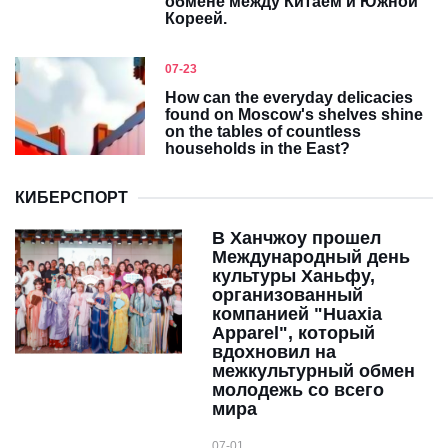
обмене между Китаем и Южной
Кореей.
07-23
How can the everyday delicacies
found on Moscow's shelves shine
on the tables of countless
households in the East?
КИБЕРСПОРТ
В Ханчжоу прошел
Международный день
культуры Ханьфу,
организованный
компанией "Huaxia
Apparel", который
вдохновил на
межкультурный обмен
молодежь со всего
мира
07-01