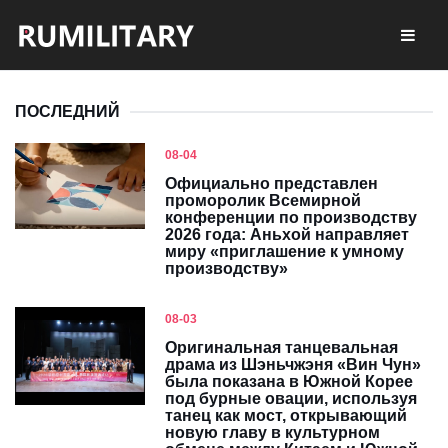
ПОСЛЕДНИЙ
08-04
Официально представлен
проморолик Всемирной
конференции по производству
2026 года: Аньхой направляет
миру «приглашение к умному
производству»
08-03
Оригинальная танцевальная
драма из Шэньчжэня «Вин Чун»
была показана в Южной Корее
под бурные овации, используя
танец как мост, открывающий
новую главу в культурном