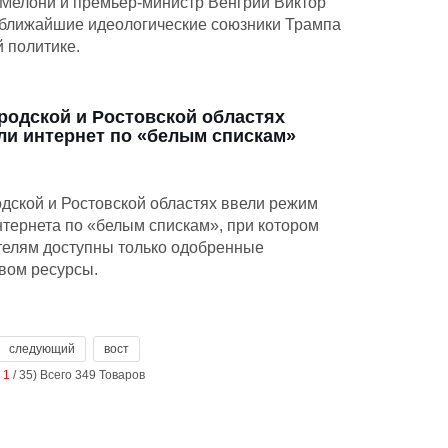
Мелони и премьер-министр Венгрии Виктор
ближайшие идеологические союзники Трампа
 политике.
родской и Ростовской областях
ли интернет по «белым спискам»
дской и Ростовской областях ввели режим
тернета по «белым спискам», при котором
телям доступны только одобренные
вом ресурсы.
следующий
вост
а
1
/ 35) Всего 349 Товаров