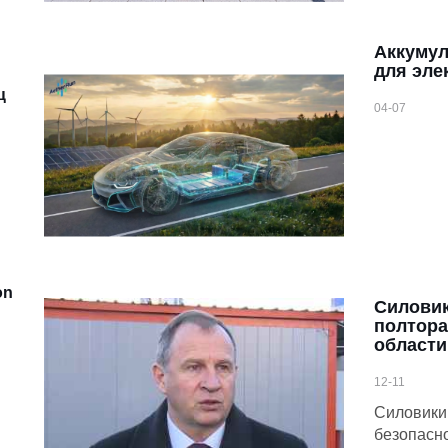
Аккумул
для эле
ц
04-07
on
Силовик
полтора
области
12-11
Силовики
безопасн