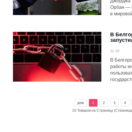
Джорджа 
Орбан — 
в мировой
В Белго
запусти
11-28
В Белгоро
работы ин
пользова
государст
дом
1
2
3
4
10 Товаров на Страницу (Страниц