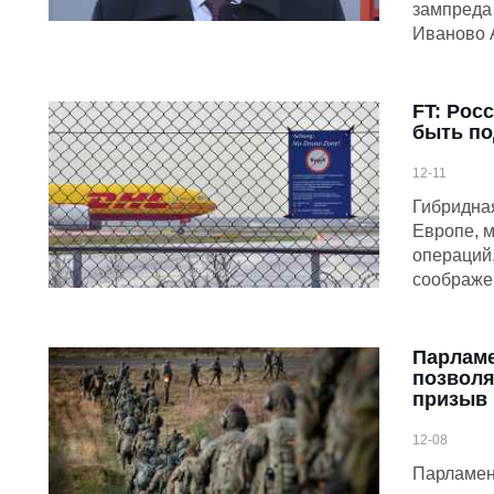
зампреда
Иваново 
FT: Рос
быть по
12-11
Гибридная
Европе, м
операций
соображе
Парламе
позвол
призыв
12-08
Парламен