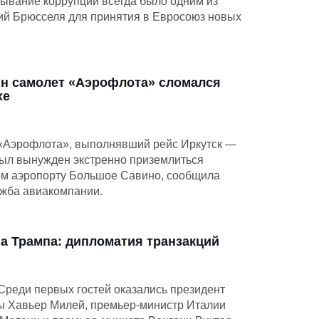
ывание коррупции всегда было одним из
ий Брюсселя для принятия в Евросоюз новых
н самолет «Аэрофлота» сломался
хе
«Аэрофлота», выполнявший рейс Иркутск —
был вынужден экстренно приземлиться
ом аэропорту Большое Савино, сообщила
ужба авиакомпании.
а Трампа: дипломатия транзакций
Среди первых гостей оказались президент
ы Хавьер Милей, премьер-министр Италии