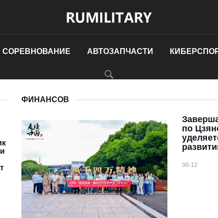
 СОРЕВНОВАНИЕ
АВТОЗАПЧАСТИ
КИБЕРСПО
ФИНАНСОВ
Заверша
по Цзян
уделяет
ик
развити
ии
06-12
т