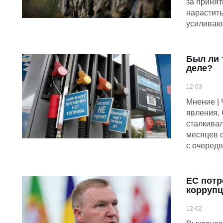
за принят
нарастит
усиливаю
Был ли 
деле?
12-03
Мнение | 
явления,
сталкивал
месяцев с
с очередя
ЕС потр
коррупц
12-02