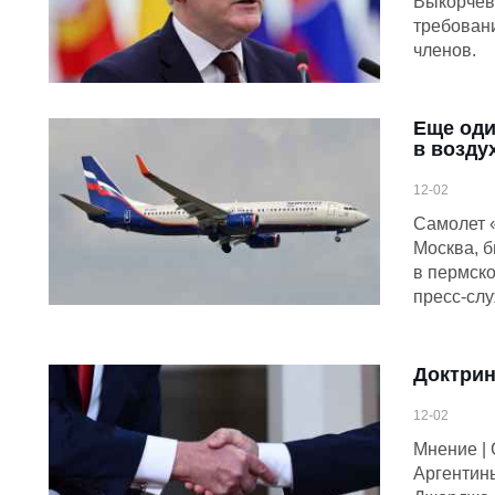
Выкорчев
требован
членов.
Еще оди
в возду
12-02
Самолет 
Москва, 
в пермск
пресс-сл
Доктрин
12-02
Мнение | 
Аргентин