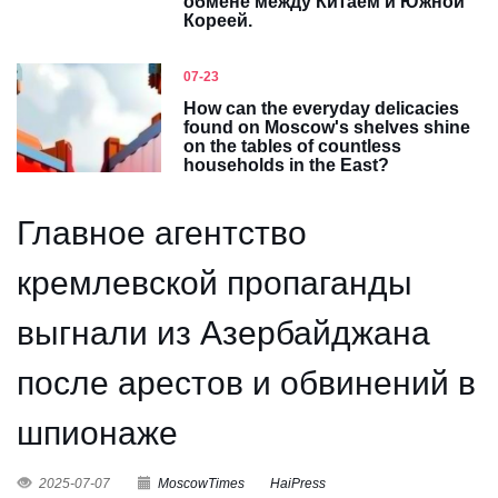
обмене между Китаем и Южной
Кореей.
07-23
How can the everyday delicacies
found on Moscow's shelves shine
on the tables of countless
households in the East?
Главное агентство
кремлевской пропаганды
выгнали из Азербайджана
после арестов и обвинений в
шпионаже
2025-07-07
MoscowTimes
HaiPress