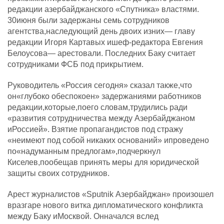
редакции азербайджанского «Спутника» властями.
30июня были задержаны семь сотрудников
агентства,наследующий день двоих изних— главу
редакции Игоря Картавых ишеф-редактора Евгения
Белоусова— арестовали. Последних Баку считает
сотрудниками ФСБ под прикрытием.
Руководитель «Россия сегодня» сказал также,что
он«глубоко обеспокоен» задержаниями работников
редакции,которые,поего словам,трудились ради
«развития сотрудничества между Азербайджаном
иРоссией». Взятие пропагандистов под стражу
«неимеют под собой никаких оснований» ипроведено
по«надуманным предлогам»,подчеркнул
Киселев,пообещав принять меры для юридической
защиты своих сотрудников.
Арест журналистов «Sputnik Азербайджан» произошел
вразгаре нового витка дипломатического конфликта
между Баку иМосквой. Онначался вслед