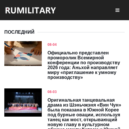
ПОСЛЕДНИЙ
08-04
Официально представлен
проморолик Всемирной
конференции по производству
2026 года: Аньхой направляет
миру «приглашение к умному
производству»
08-03
Оригинальная танцевальная
драма из Шэньчжэня «Вин Чун»
была показана в Южной Корее
под бурные овации, используя
танец как мост, открывающий
новую главу в культурном