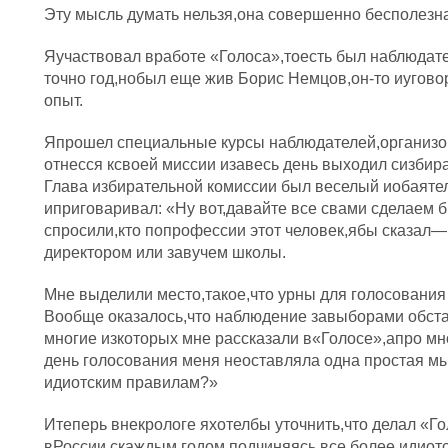
Эту мысль думать нельзя,она совершенно бесполезна
Яучаствовал вработе «Голоса»,тоесть был наблюдат
точно год,нобыл еще жив Борис Немцов,он-то иугово
опыт.
Япрошел специальные курсы наблюдателей,организо
отнесся ксвоей миссии изавесь день выходил сизбират
Глава избирательной комиссии был веселый иобаятел
иприговаривал: «Ну вот,давайте все свами сделаем 
спросили,кто попрофессии этот человек,ябы сказал—
директором или завучем школы.
Мне выделили место,такое,что урны для голосования
Вообще оказалось,что наблюдение завыборами обст
многие изкоторых мне рассказали в«Голосе»,апро мн
день голосования меня неоставляла одна простая м
идиотским правилам?»
Итеперь внекрологе яхотелбы уточнить,что делал «Г
вРоссии,скаждым годом подчиняясь все более идиот