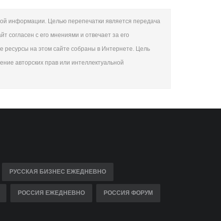
овой информации. Целью перепечатки является передача
т согласен с его мнениями и отвечает за его
се ресурсы на этом сайте собраны в Интернете. Цель
шение авторских прав или интеллектуальной
РУССКАЯ БИЗНЕС ЕЖЕДНЕВНО
РОССИЯ ЕЖЕДНЕВНО
РОССИЯ ФОРУМ