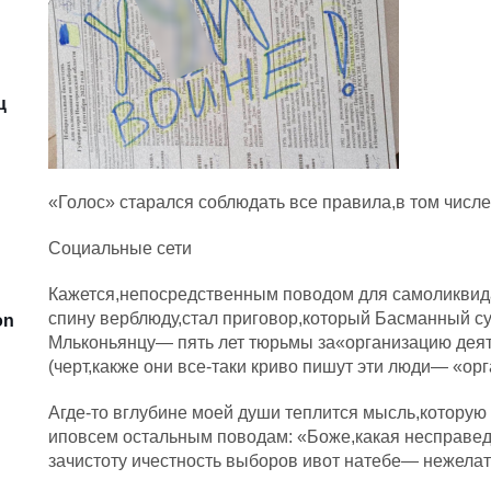
ц
«Голос» старался соблюдать все правила,в том числе
Социальные сети
Кажется,непосредственным поводом для самоликви
спину верблюду,стал приговор,который Басманный су
on
Мльконьянцу— пять лет тюрьмы за«организацию деят
(черт,какже они все-таки криво пишут эти люди— «ор
Агде-то вглубине моей души теплится мысль,которую
иповсем остальным поводам: «Боже,какая несправедл
зачистоту ичестность выборов ивот натебе— нежелат