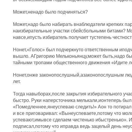
Может,ненадо было подчиняться?
Может,надо было набирать внаблюдатели крепких па
наизбирательные участки сбейсбольными битами? М
навсе,ипусть избиратель получает тустепень честнос
Нонет,«Голос» был подчеркнуто ответственным иподч
вышло. АГригорию Мельконьянцу,может быть,надо бы
тайными тропами общественного движения «Идите 
Нонет,онже законопослушный,азаконопослушным люд
лет.
Тогда навыборах,после закрытия избирательного учас
быстро. Руки наперсточника мелькали,ионтеперь был 
«Помедленнее,янеуспеваю следить!» Аон то потирал 
и все приговаривал: «Вынеуспеваете,потому что мо
успевают,имывсе сделаем чистенько ибыстренько». И
подписал,потому что иправда ведь зацелый день неу