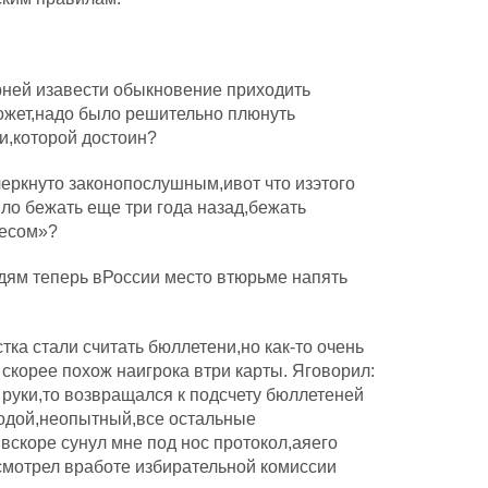
рней изавести обыкновение приходить
ожет,надо было решительно плюнуть
ти,которой достоин?
еркнуто законопослушным,ивот что изэтого
ло бежать еще три года назад,бежать
лесом»?
ям теперь вРоссии место втюрьме напять
тка стали считать бюллетени,но как-то очень
скорее похож наигрока втри карты. Яговорил:
руки,то возвращался к подсчету бюллетеней
лодой,неопытный,все остальные
вскоре сунул мне под нос протокол,аяего
смотрел вработе избирательной комиссии