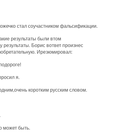
ножечко стал соучастником фальсификации.
акие результаты были втом
 результаты. Борис вответ произнес
зобретательную. Ирезюмировал:
одороге!
росил я.
одним,очень коротким русским словом.
.
о может быть.