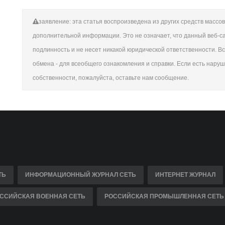
заявление: эта статья воспроизведена из других средств масс
дополнительной информации. Это не означает, что данный веб-сай
подлинность и не несет никакой юридической ответственности. В
обмена - для всеобщего ознакомления и справки. Если есть нару
собственности, пожалуйста, оставьте нам сообщение.
ТЬ
ИНФОРМАЦИОННЫЙ ЖУРНАЛ СЕТЬ
ИНТЕРНЕТ ЖУРНАЛ
ССИЙСКАЯ ВОЕННАЯ СЕТЬ
РОССИЙСКАЯ ПРОМЫШЛЕННАЯ СЕТЬ