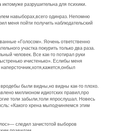
 иктомуже разрушительна для психики.
елем навыборах,всего одинраз. Непомню
рил меня пойти получить наблюдательский
ванные «Голосом». Яочень ответственно
ельного участка покурить только два раза.
ьный человек. Все как-то потирал руки
быстренько ичистенько». Еслибы меня
 наперсточник,хотя,кажется,онбыл
 вродебы были видны,но видны как-то плохо.
авлено миллионом идиотских правил,про
огие толи забыли,толи япрослушал. Новесь
ысль: «Какого хрена мыподчиняемся этим
олос»— следил зачистотой выборов
ским правилам.