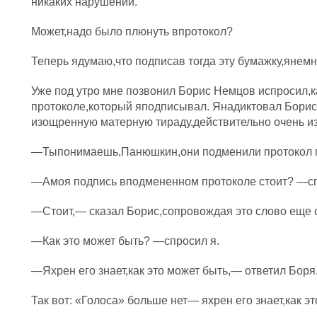
никаких нарушений.
Может,надо было плюнуть впротокол?
Теперь ядумаю,что подписав тогда эту бумажку,янем
Уже под утро мне позвонил Борис Немцов испросил,к
протоколе,который яподписывал. Янадиктовал Борису
изощренную матерную тираду,действительно очень и
—Тыпонимаешь,Панюшкин,они подменили протокол п
—Амоя подпись вподмененном протоколе стоит? —сп
—Стоит,— сказал Борис,сопровождая это слово еще 
—Как это может быть? —спросил я.
—Яхрен его знает,как это может быть,— ответил Боря
Так вот: «Голоса» больше нет— яхрен его знает,как эт