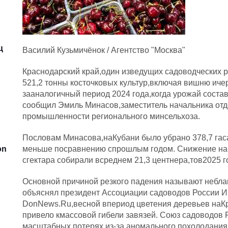
ц
Василий Кузьмичёнок / Агентство "Москва"
Краснодарский край,один изведущих садоводческих р
521,2 тонны косточковых культур,включая вишню иче
зааналогичный период 2024 года,когда урожай состав
сообщил Эмиль Минасов,заместитель начальника отд
промышленности регионального минсельхоза.
Пословам Минасова,наКубани было убрано 378,7 гаса
on
меньше посравнению спрошлым годом. Снижение наб
сгектара собирали всреднем 21,3 центнера,тов2025 
Основной причиной резкого падения называют небла
объяснял президент Ассоциации садоводов России И
DonNews.Ru,весной впериод цветения деревьев наК
привело кмассовой гибели завязей. Союз садоводов
масштабных потерях из-за аномального похолодани