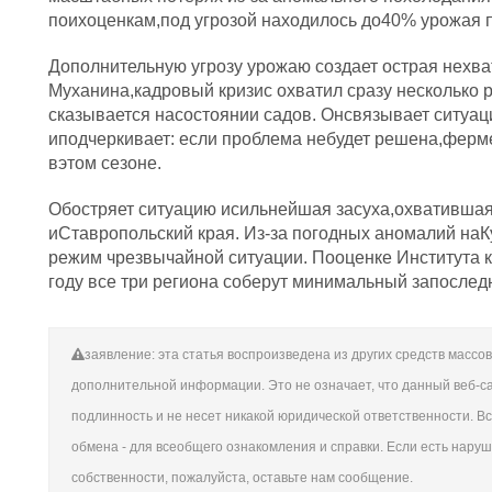
поихоценкам,под угрозой находилось до40% урожая 
Дополнительную угрозу урожаю создает острая нехва
Муханина,кадровый кризис охватил сразу несколько
сказывается насостоянии садов. Онсвязывает ситуа
иподчеркивает: если проблема небудет решена,ферме
вэтом сезоне.
Обостряет ситуацию исильнейшая засуха,охватившая
иСтавропольский края. Из-за погодных аномалий наК
режим чрезвычайной ситуации. Пооценке Института 
году все три региона соберут минимальный запоследн
заявление: эта статья воспроизведена из других средств масс
дополнительной информации. Это не означает, что данный веб-сай
подлинность и не несет никакой юридической ответственности. В
обмена - для всеобщего ознакомления и справки. Если есть нару
собственности, пожалуйста, оставьте нам сообщение.