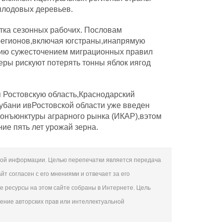
плодовых деревьев.
тка сезонных рабочих. Пословам
 регионов,включая югстраны,инапрямую
цию сужесточением миграционных правил
ры рискуют потерять тонны яблок иягод
 Ростовскую область,Краснодарский
убани ивРостовской области уже введен
конъюнктуры аграрного рынка (ИКАР),вэтом
ие пять лет урожай зерна.
овой информации. Целью перепечатки является передача
т согласен с его мнениями и отвечает за его
се ресурсы на этом сайте собраны в Интернете. Цель
шение авторских прав или интеллектуальной