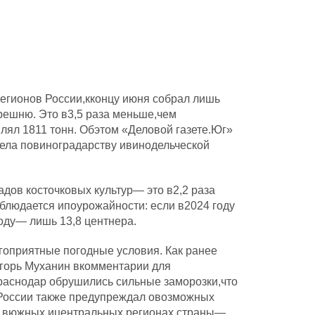
егионов России,кконцу июня собрал лишь
решню. Это в3,5 раза меньше,чем
лял 1811 тонн. Обэтом «Деловой газете.Юг»
ела повиноградарству ивинодельческой
дов косточковых культур— это в2,2 раза
людается ипоурожайности: если в2024 году
году— лишь 13,8 центнера.
гоприятные погодные условия. Как ранее
горь Муханин вкомментарии для
раснодар обрушились сильные заморозки,что
 России также предупреждал овозможных
я вюжных ицентральных регионах страны—