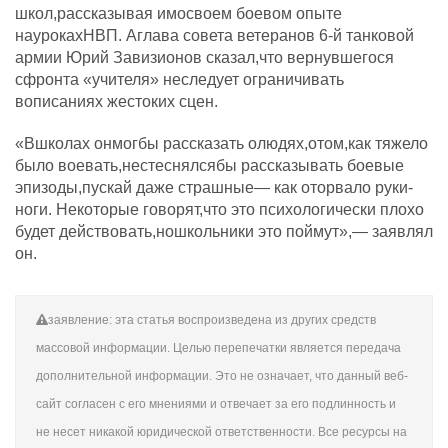
школ,рассказывая имосвоем боевом опыте
наурокахНВП. Аглава совета ветеранов 6-й танковой
армии Юрий Завизионов сказал,что вернувшегося
сфронта «учителя» неследует ограничивать
вописаниях жестоких сцен.
«Вшколах онмогбы рассказать олюдях,отом,как тяжело
было воевать,нестеснялсябы рассказывать боевые
эпизоды,пускай даже страшные— как оторвало руки-
ноги. Некоторые говорят,что это психологически плохо
будет действовать,ношкольники это поймут»,— заявлял
он.
заявление: эта статья воспроизведена из других средств
массовой информации. Целью перепечатки является передача
дополнительной информации. Это не означает, что данный веб-
сайт согласен с его мнениями и отвечает за его подлинность и
не несет никакой юридической ответственности. Все ресурсы на