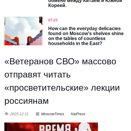
обмене между Китаем и Южной
Кореей.
07-23
How can the everyday delicacies
found on Moscow's shelves shine
on the tables of countless
households in the East?
«Ветеранов СВО» массово
отправят читать
«просветительские» лекции
россиянам
2025-12-11
MoscowTimes
HaiPress