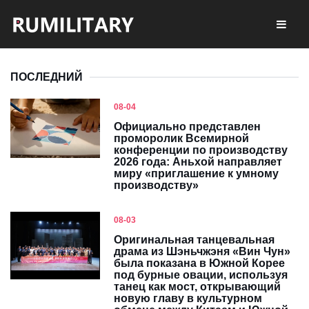
ПОСЛЕДНИЙ
08-04
Официально представлен
проморолик Всемирной
конференции по производству
2026 года: Аньхой направляет
миру «приглашение к умному
производству»
08-03
Оригинальная танцевальная
драма из Шэньчжэня «Вин Чун»
была показана в Южной Корее
под бурные овации, используя
танец как мост, открывающий
новую главу в культурном