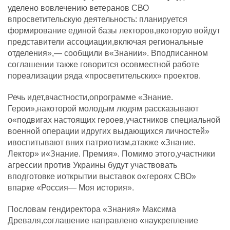
уделено вовлечению ветеранов СВО
впросветительскую деятельность: планируется
формирование единой базы лекторов,вкоторую войдут
представители ассоциации,включая региональные
отделения»,— сообщили в«Знании». Вподписанном
соглашении также говорится осовместной работе
пореализации ряда «просветительских» проектов.
Речь идет,вчастности,опрограмме «Знание.
Герои»,накоторой молодым людям рассказывают
о«подвигах настоящих героев,участников специальной
военной операции идругих выдающихся личностей»
ивоспитывают вних патриотизм,атакже «Знание.
Лектор» и«Знание. Премия». Помимо этого,участники
агрессии против Украины будут участвовать
вподготовке иоткрытии выставок о«героях СВО»
впарке «Россия— Моя история».
Пословам гендиректора «Знания» Максима
Древаля,соглашение направлено «наукрепление