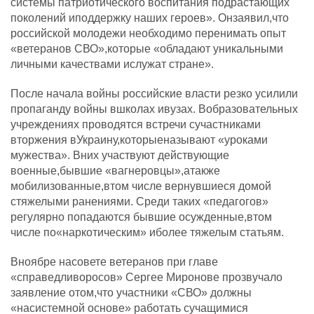
системы патриотического воспитания подрастающих
поколений иподдержку наших героев». Онзаявил,что
российской молодежи необходимо перенимать опыт
«ветеранов СВО»,которые «обладают уникальными
личными качествами ислужат стране».
После начала войны российские власти резко усилили
пропаганду войны вшколах ивузах. Вобразовательных
учреждениях проводятся встречи сучастниками
вторжения вУкраину,которыеназывают «уроками
мужества». Вних участвуют действующие
военные,бывшие «вагнеровцы»,атакже
мобилизованные,втом числе вернувшиеся домой
стяжелыми ранениями. Среди таких «педагогов»
регулярно попадаются бывшие осужденные,втом
числе по«наркотическим» иболее тяжелым статьям.
Вноябре насовете ветеранов при главе
«справедливоросов» Сергее Миронове прозвучало
заявление отом,что участники «СВО» должны
«насистемной основе» работать сучащимися