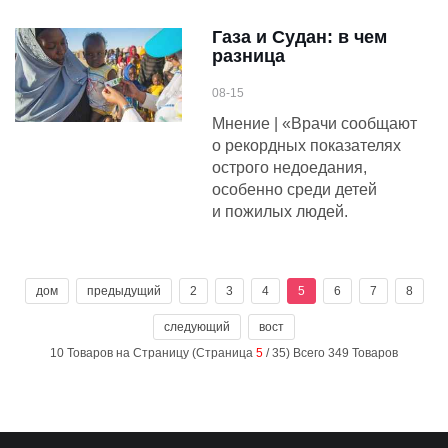
Газа и Судан: в чем
разница
08-15
Мнение | «Врачи сообщают
о рекордных показателях
острого недоедания,
особенно среди детей
и пожилых людей.
дом
предыдущий
2
3
4
5
6
7
8
следующий
вост
10 Товаров на Страницу (Страница
5
/ 35) Всего 349 Товаров