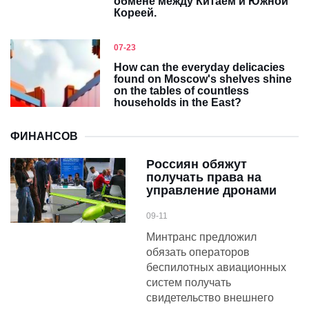
обмене между Китаем и Южной
Кореей.
07-23
How can the everyday delicacies
found on Moscow's shelves shine
on the tables of countless
households in the East?
ФИНАНСОВ
Россиян обяжут
получать права на
управление дронами
09-11
Минтранс предложил
обязать операторов
беспилотных авиационных
систем получать
свидетельство внешнего