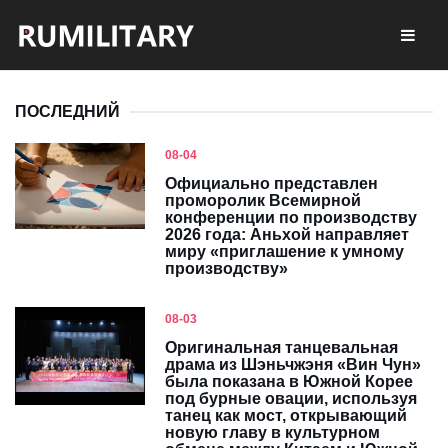
ПОСЛЕДНИЙ
08-04
Официально представлен
проморолик Всемирной
конференции по производству
2026 года: Аньхой направляет
миру «приглашение к умному
производству»
08-03
Оригинальная танцевальная
драма из Шэньчжэня «Вин Чун»
была показана в Южной Корее
под бурные овации, используя
танец как мост, открывающий
новую главу в культурном