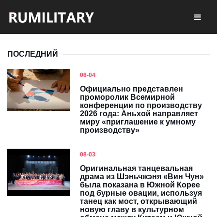
ПОСЛЕДНИЙ
08-04
Официально представлен
проморолик Всемирной
конференции по производству
2026 года: Аньхой направляет
миру «приглашение к умному
производству»
08-03
Оригинальная танцевальная
драма из Шэньчжэня «Вин Чун»
была показана в Южной Корее
под бурные овации, используя
танец как мост, открывающий
новую главу в культурном