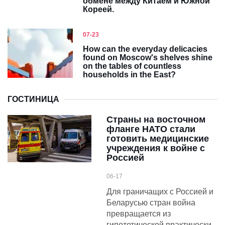
обмене между Китаем и Южной
Кореей.
07-23
How can the everyday delicacies
found on Moscow's shelves shine
on the tables of countless
households in the East?
ГОСТИНИЦА
Страны на восточном
фланге НАТО стали
готовить медицинские
учреждения к войне с
Россией
06-17
Для граничащих с Россией и
Беларусью стран война
превращается из
гипотетической практически