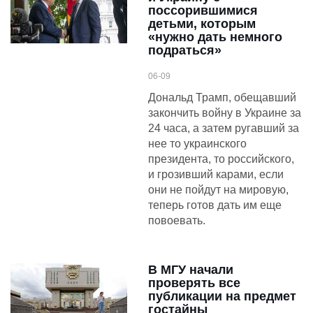
поссорившимися
детьми, которым
«нужно дать немного
подраться»
06-09
Дональд Трамп, обещавший
закончить войну в Украине за
24 часа, а затем ругавший за
нее то украинского
президента, то российского,
и грозивший карами, если
они не пойдут на мировую,
теперь готов дать им еще
повоевать.
​​В МГУ начали
проверять все
публикации на предмет
гостайны