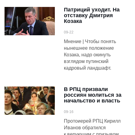
Патриций уходит. На
отставку Дмитрия
Козака
09-22
Мнение | Чтобы понять
нынешнее положение
Козака, надо окинуть
взглядом путинский
кадровый ландшафт.
В РПЦ призвали
россиян молиться за
начальство и власть
09-16
Протоиерей РПЦ Кирилл
Иванов обратился
к верующим с призывом