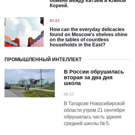
обмене между Китаем и Южной
Кореей.
07-23
How can the everyday delicacies
found on Moscow's shelves shine
on the tables of countless
households in the East?
ПРОМЫШЛЕННЫЙ ИНТЕЛЛЕКТ
В России обрушилась
вторая за два дня
школа
09-22
В Татарске Новосибирской
области утром 21 сентября
обрушилась часть здания
средней школы № 5.