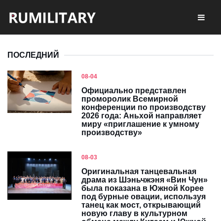
ПОСЛЕДНИЙ
08-04
Официально представлен
проморолик Всемирной
конференции по производству
2026 года: Аньхой направляет
миру «приглашение к умному
производству»
08-03
Оригинальная танцевальная
драма из Шэньчжэня «Вин Чун»
была показана в Южной Корее
под бурные овации, используя
танец как мост, открывающий
новую главу в культурном