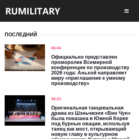
ПОСЛЕДНИЙ
08-04
Официально представлен
проморолик Всемирной
конференции по производству
2026 года: Аньхой направляет
миру «приглашение к умному
производству»
08-03
Оригинальная танцевальная
драма из Шэньчжэня «Вин Чун»
была показана в Южной Корее
под бурные овации, используя
танец как мост, открывающий
новую главу в культурном