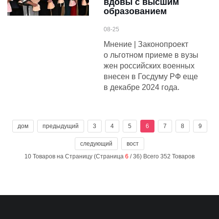
вдовы с высшим
образованием
08-25
Мнение | Законопроект
о льготном приеме в вузы
жен российских военных
внесен в Госдуму РФ еще
в декабре 2024 года.
дом
предыдущий
3
4
5
6
7
8
9
следующий
вост
10 Товаров на Страницу (Страница
6
/ 36) Всего 352 Товаров